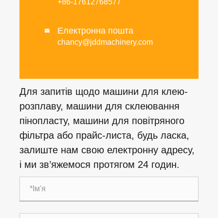
+86-17612768577
Електронна пошта

chancy@jddmachinery.com
Для запитів щодо машини для клею-
розплаву, машини для склеювання
пінопласту, машини для повітряного
фільтра або прайс-листа, будь ласка,
залиште нам свою електронну адресу,
і ми зв’яжемося протягом 24 годин.