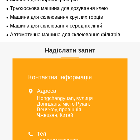
Трьохосьова машина для дозування клею
Машина для склеювання круглих торців
Машина для склеювання середніх ліній
Автоматична машина для склеювання фільтрів
Надіслати запит
Контактна інформація
Адреса

Hongchangyuan, вулиця
Донгшань, місто Руїан,
Венчжоу, провінція
Чжецзян, Китай
Тел
