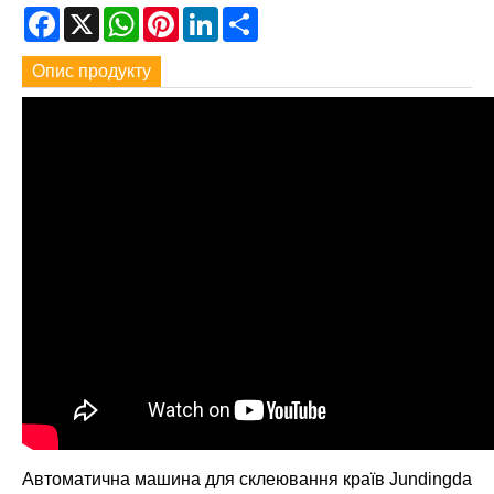
Facebook
X
WhatsApp
Pinterest
LinkedIn
Share
Опис продукту
Автоматична машина для склеювання країв Jundingda